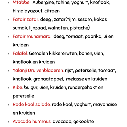
Mtabbel:
Aubergine, tahine, yoghurt, knoflook,
himalayazout, citroen
Fatair zatar:
deeg , zatar(tijm, sesam, kokos
sumak, lijnzaad, walnoten, pistache)
Fatair muhamara:
deeg, tomaat, paprika, ui en
kruiden
Falafel:
Gemalen kikkererwten, bonen, uien,
knoflook en kruiden
Yalanji Druivenbladeren:
rijst, peterselie, tomaat,
knoflook, granaatappel, melasse en kruiden
Kibe:
bulgur, uien, kruiden, rundergehakt en
peterselie
Rode kool salade:
rode kool, yoghurt, mayonaise
en kruiden
Avocado hummus:
avocado, gekookte