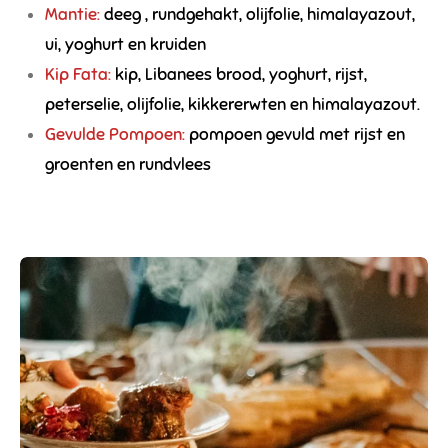
Mantie:
deeg , rundgehakt, olijfolie, himalayazout,
ui, yoghurt en kruiden
Kip Fata:
kip, Libanees brood, yoghurt, rijst,
peterselie, olijfolie, kikkererwten en himalayazout.
Gevulde Pompoen:
pompoen gevuld met rijst en
groenten en rundvlees