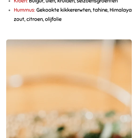
Kibeh:
Bulgur, uien, kruiden, seizoensgroenten
Hummus:
Gekookte kikkererwten, tahine, Himalaya
zout, citroen, olijfolie