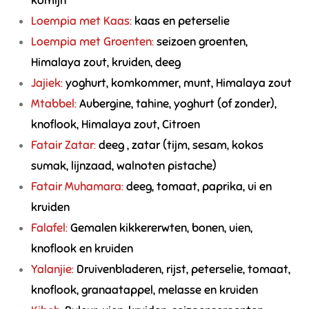
komijn
Loempia met Kaas:
kaas en peterselie
Loempia met Groenten:
seizoen groenten,
Himalaya zout, kruiden, deeg
Jajiek:
yoghurt, komkommer, munt, Himalaya zout
Mtabbel:
Aubergine, tahine, yoghurt (of zonder),
knoflook, Himalaya zout, Citroen
Fatair Zatar:
deeg , zatar (tijm, sesam, kokos
sumak, lijnzaad, walnoten pistache)
Fatair Muhamara:
deeg, tomaat, paprika, ui en
kruiden
Falafel:
Gemalen kikkererwten, bonen, uien,
knoflook en kruiden
Yalanjie:
Druivenbladeren, rijst, peterselie, tomaat,
knoflook, granaatappel, melasse en kruiden