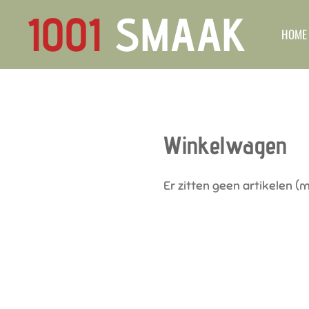
1001
SMAAK
Ga
HOME
direct
naar
de
hoofdinhoud
Winkelwagen
Er zitten geen artikelen (